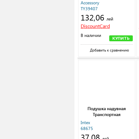
Accessory
TY39407
132,06
лей
DiscountCard
В наличии
КУПИТЬ
Добавить к сравнению
Подушка надувная
Транспортная
Intex
68675
37,08
лей