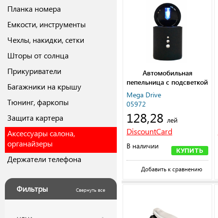
Планка номера
Емкости, инструменты
Чехлы, накидки, сетки
Шторы от солнца
Прикуриватели
Автомобильная
пепельница с подсветкой
Багажники на крышу
Mega Drive
Тюнинг, фаркопы
05972
128,28
Защита картера
лей
DiscountCard
Аксессуары салона,
органайзеры
В наличии
КУПИТЬ
Держатели телефона
Добавить к сравнению
Фильтры
Свернуть все