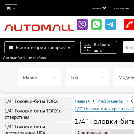
RU
О компании
Оплата и доставка
Выбрать
Все категории товаров
авто
Автомобиль не выбран
Марка
Год
Модел
›
›
1/4" Головки-биты TORX
Главная
Инструменты
С
1/4" Головки-биты крестовые 
1/4" Головки-биты TORX с
отверстием
1/4" Головки-бит
1/4" Головки-биты
шестигранные HEX
Сортировать по