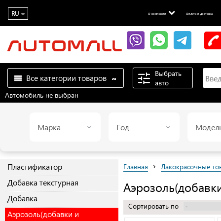
RU
О компании
Оплата и доставка
Выбрать
Все категории товаров
авто
Автомобиль не выбран
Марка
Год
Модел
›
Пластификатор
Главная
Лакокрасочные то
Добавка текстурная
Аэрозоль(добавк
Добавка
Сортировать по
Аэрозоль(добавки и